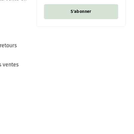
S'abonner
retours
s ventes