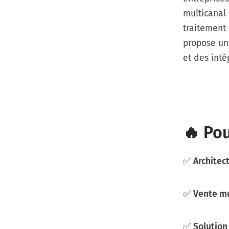
multicanal 
traitement
propose un
et des inté
🔥 Po
✅
Architec
✅
Vente mu
✅
Solution