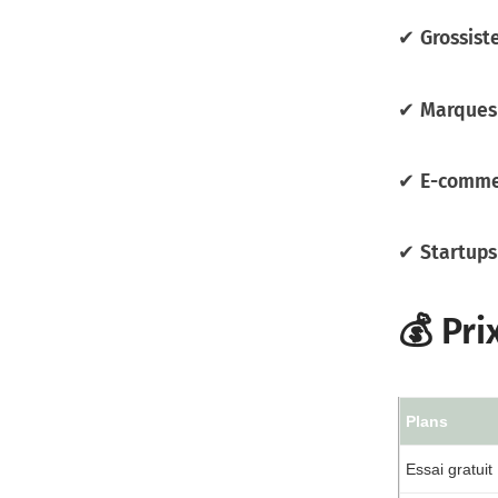
✔
Grossist
✔
Marques 
✔
E-comme
✔
Startups
💰 Pri
Plans
Essai gratuit