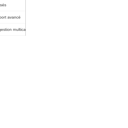
isés
pport avancé
gestion multicanale