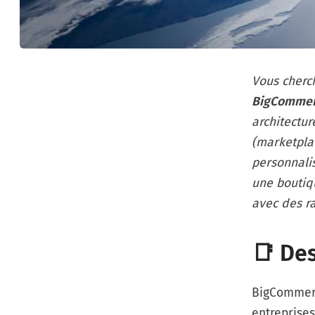
Vous cherc
BigCommer
architectu
(marketplac
personnali
une boutiq
avec des ra
📑 Des
BigCommerc
entreprise