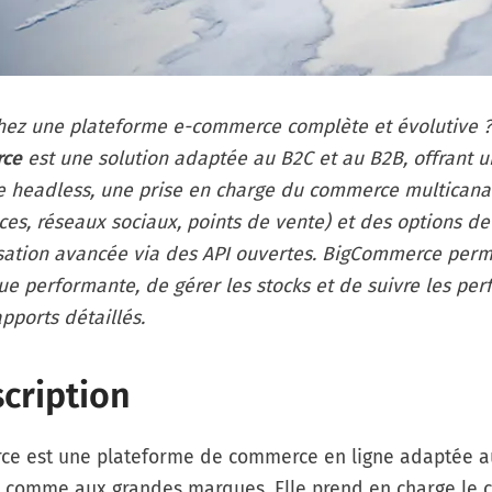
hez une plateforme e-commerce complète et évolutive ?
ce
est une solution adaptée au B2C et au B2B, offrant 
re headless, une prise en charge du commerce multicana
es, réseaux sociaux, points de vente) et des options de
sation avancée via des API ouvertes. BigCommerce perm
ue performante, de gérer les stocks et de suivre les pe
pports détaillés.
cription
e est une plateforme de commerce en ligne adaptée au
s comme aux grandes marques. Elle prend en charge le