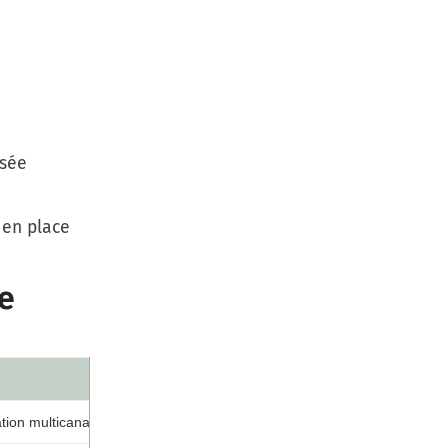
isée
 en place
ce
tion multicanale