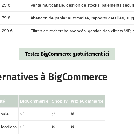
29 €
Vente multicanale, gestion de stocks, paiements sécur
79 €
Abandon de panier automatisé, rapports détaillés, su
299 €
Filtres de recherche avancés, gestion des clients VIP, 
Testez BigCommerce gratuitement ici
ternatives à BigCommerce
ité
BigCommerce
Shopify
Wix eCommerce
anale
✅
✅
❌
 Headless
✅
❌
❌