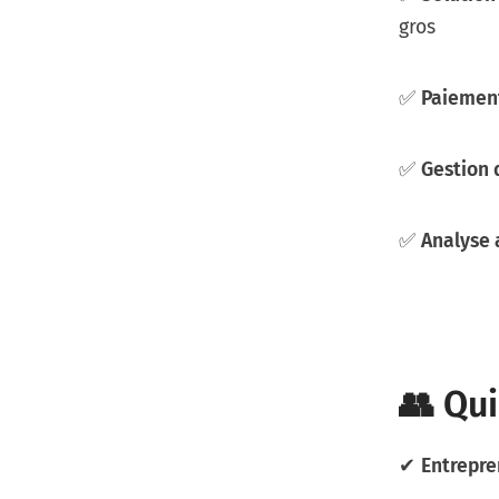
gros
✅
Paiement
✅
Gestion 
✅
Analyse
👥 Qui
✔
Entrepre