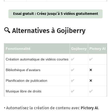
Essai gratuit : Créez jusqu’à 5 vidéos gratuitement
🔍 Alternatives à Gojiberry
Fonctionnalité
Gojiberry
Pictory AI
S
Création automatique de vidéos courtes
✅
✅
❌
Bibliothèque d'avatars
✅
❌
Planification de publication
✅
❌
Musique libre de droits
✅
✅
❌
• Automatisez la création de contenu avec
Pictory AI
.