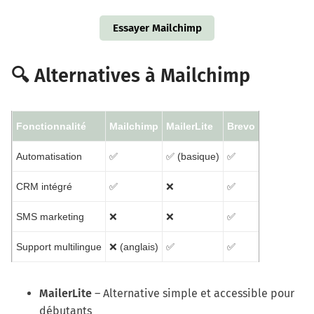
Essayer Mailchimp
🔍 Alternatives à Mailchimp
Fonctionnalité
Mailchimp
MailerLite
Brevo
Automatisation
✅
✅ (basique)
✅
CRM intégré
✅
❌
✅
SMS marketing
❌
❌
✅
Support multilingue
❌ (anglais)
✅
✅
MailerLite
– Alternative simple et accessible pour
débutants