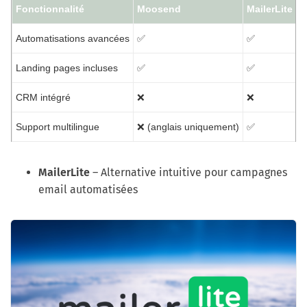
Fonctionnalité
Moosend
MailerLite
B
Automatisations avancées
✅
✅
Landing pages incluses
✅
✅
CRM intégré
❌
❌
Support multilingue
❌ (anglais uniquement)
✅
MailerLite
– Alternative intuitive pour campagnes
email automatisées