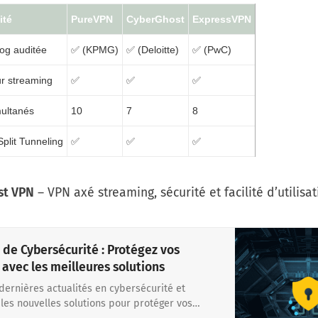
ité
PureVPN
CyberGhost
ExpressVPN
log auditée
✅ (KPMG)
✅ (Deloitte)
✅ (PwC)
r streaming
✅
✅
✅
multanés
10
7
8
 Split Tunneling
✅
✅
✅
st VPN
– VPN axé streaming, sécurité et facilité d’utilisat
s de Cybersécurité : Protégez vos
avec les meilleures solutions
 dernières actualités en cybersécurité et
les nouvelles solutions pour protéger vos