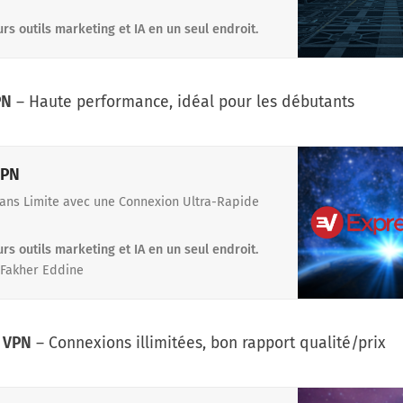
 infrastructures. Comparez les logiciels de
ité les plus performants : antivirus, pare-feu,
urs outils marketing et IA en un seul endroit.
on des accès et détection des menaces. Restez
s mises à jour, vulnérabilités et offres des
our renforcer la sécurité de votre entreprise
appareils. Trouvez l’outil idéal pour une
PN
– Haute performance, idéal pour les débutants
 optimale contre les cyberattaques.
VPN
ans Limite avec une Connexion Ultra-Rapide
urs outils marketing et IA en un seul endroit.
Fakher Eddine
 VPN
– Connexions illimitées, bon rapport qualité/prix