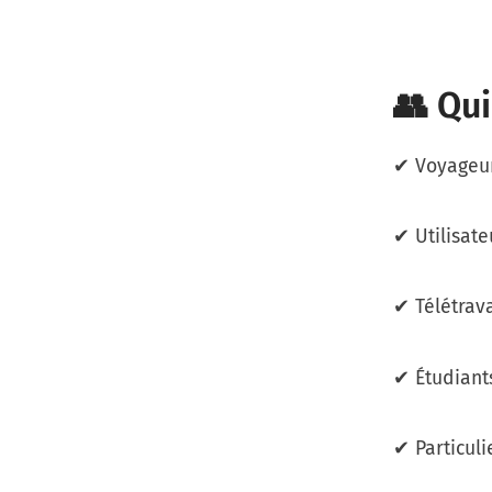
👥 Qui
✔ Voyageur
✔ Utilisate
✔ Télétrav
✔ Étudiant
✔ Particuli