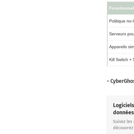
Fonctionnal
Politique no-
Serveurs pou
Appareils si
Kill Switch +
•
CyberGho
Logiciel
données 
Suivez les
découvrez 