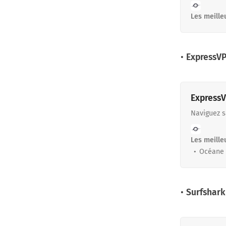
données et
cybersécur
Les meille
VPN, gesti
informé de
éditeurs p
ou de vos 
•
ExpressV
protection
Express
Naviguez s
Les meille
Océane 
•
Surfshark