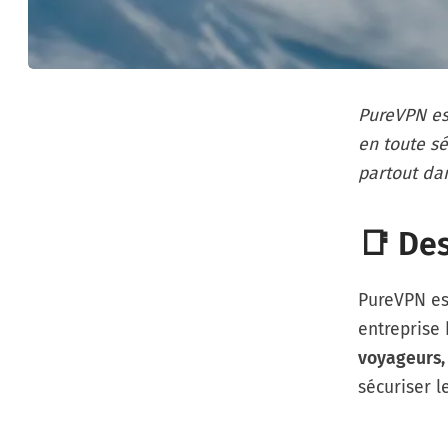
PureVPN es
en toute sé
partout da
📑 Des
PureVPN e
entreprise
voyageurs, 
sécuriser 