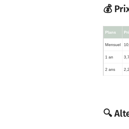
💰 Pri
Plans
Pr
Mensuel
10
1 an
3,
2 ans
2,
🔍 Al