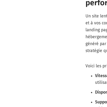
perfo
Un site len
et à vos co
landing pa
hébergement
généré par 
stratégie qu
Voici les p
Vites
utilis
Dispon
Suppor