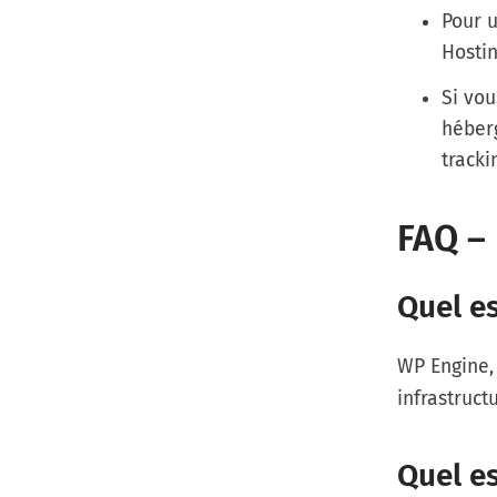
Pour 
Hosti
Si vou
héberg
tracki
FAQ –
Quel es
WP Engine, 
infrastruct
Quel es