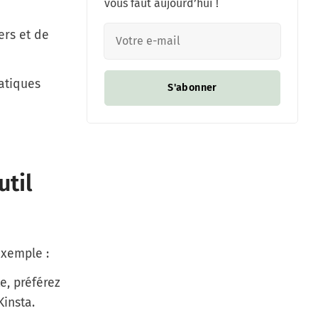
vous faut aujourd’hui !
ers et de
atiques
S'abonner
til
exemple :
te
, préférez
Kinsta
.