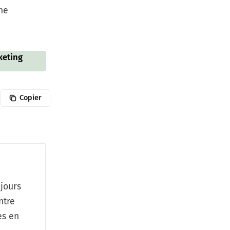
ne
keting
Copier
jours
ntre
es en