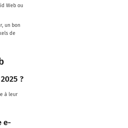
uid Web
ou
r
, un bon
xels de
b
 2025 ?
e à leur
e e-