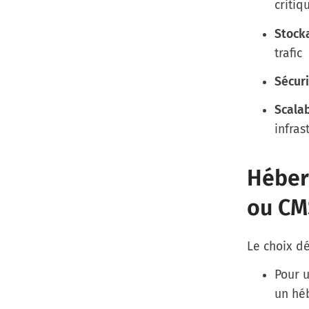
critiq
Stock
trafic
Sécuri
Scalab
infras
Héber
ou CM
Le choix dé
Pour 
un hé