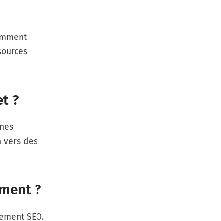
tamment
sources
t ?
nnes
n vers des
ement ?
ssement SEO.