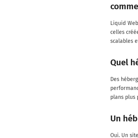
commer
Liquid Web
celles cré
scalables e
Quel hé
Des héberg
performance
plans plus 
Un héb
Oui. Un sit