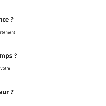
nce ?
ortement
emps ?
 votre
eur ?