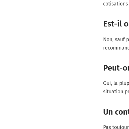
cotisation
Est-il 
Non, sauf p
recommandé
Peut-o
Oui, la plu
situation p
Un cont
Pas toujour