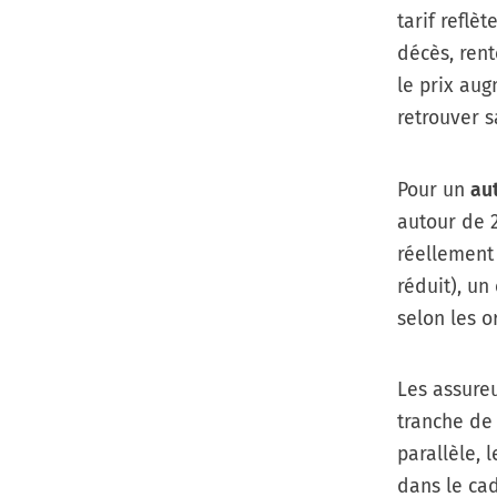
tarif reflè
décès, rent
le prix aug
retrouver s
Pour un
au
autour de 2
réellement 
réduit), un
selon les 
Les assureu
tranche de 
parallèle, 
dans le cad