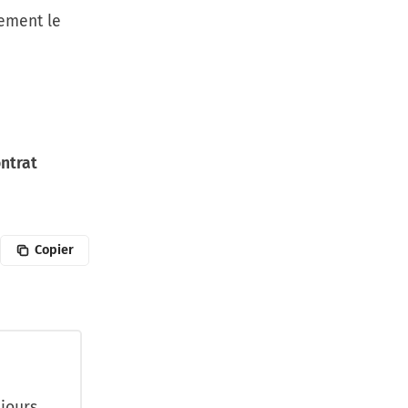
uement le
ontrat
Copier
jours