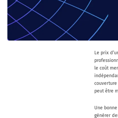
Le prix d’
professionn
le coût me
indépendant
couverture 
peut être 
Une bonne 
générer des