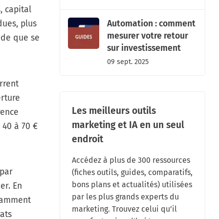
, capital
Automation : comment
dues, plus
mesurer votre retour
ide que se
sur investissement
09 sept. 2025
rrent
erture
Les meilleurs outils
rence
marketing et IA en un seul
e 40 à 70 €
endroit
Accédez à plus de 300 ressources
(par
(fiches outils, guides, comparatifs,
bons plans et actualités) utilisées
er. En
par les plus grands experts du
tamment
marketing. Trouvez celui qu’il
rats