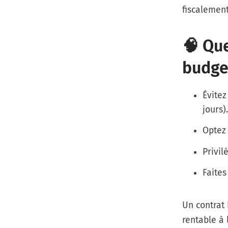
fiscalement 
🧠 Qu
budge
Évitez
jours).
Optez 
Privil
Faites
Un contrat 
rentable à